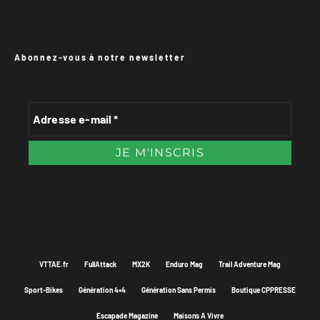
Abonnez-vous à notre newsletter
VTTAE.fr
FullAttack
MX2K
Enduro Mag
Trail Adventure Mag
Sport-Bikes
Génération 4×4
Génération Sans Permis
Boutique CPPRESSE
Escapade Magazine
Maisons A Vivre