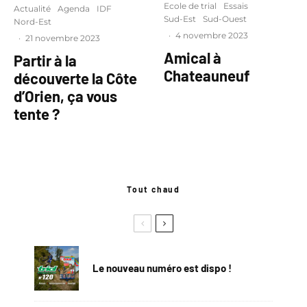
Ecole de trial
Essais
Actualité
Agenda
IDF
Sud-Est
Sud-Ouest
Nord-Est
·
4 novembre 2023
·
21 novembre 2023
Amical à
Partir à la
Chateauneuf
découverte la Côte
d’Orien, ça vous
tente ?
Tout chaud
Le nouveau numéro est dispo !