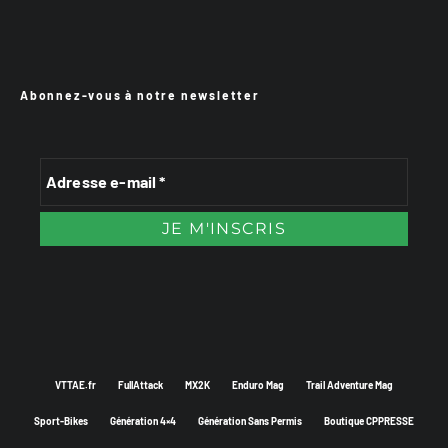
Abonnez-vous à notre newsletter
VTTAE.fr
FullAttack
MX2K
Enduro Mag
Trail Adventure Mag
Sport-Bikes
Génération 4×4
Génération Sans Permis
Boutique CPPRESSE