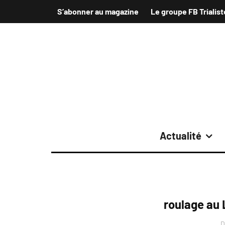
S’abonner au magazine
Le groupe FB Trialist
Actualité
roulage au
D