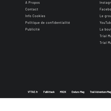
A Propos
Instag
Contact
Faceb
Info Cookies
Le gro
Politique de confidentialité
YouTu
Publicité
La bou
Trial M
Trial M
VTTAE.fr
FullAttack
MX2K
Enduro Mag
Trail Adventure Ma