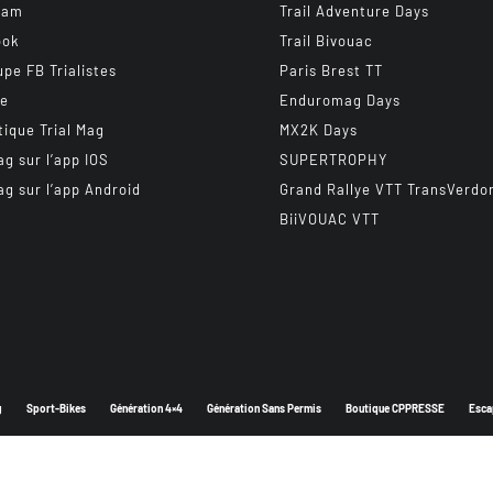
ram
Trail Adventure Days
ook
Trail Bivouac
upe FB Trialistes
Paris Brest TT
be
Enduromag Days
tique Trial Mag
MX2K Days
ag sur l’app IOS
SUPERTROPHY
ag sur l’app Android
Grand Rallye VTT TransVerdo
BiiVOUAC VTT
g
Sport-Bikes
Génération 4×4
Génération Sans Permis
Boutique CPPRESSE
Esca
Depuis 2003 - Un magazine du
Groupe CPPRESSE