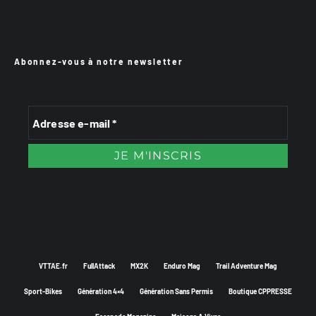
Abonnez-vous à notre newsletter
VTTAE.fr
FullAttack
MX2K
Enduro Mag
Trail Adventure Mag
Sport-Bikes
Génération 4×4
Génération Sans Permis
Boutique CPPRESSE