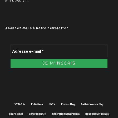
BiiVOUAC VTT
Abonnez-vous à notre newsletter
VTTAE.fr
FullAttack
MX2K
Enduro Mag
Trail Adventure Mag
Sport-Bikes
Génération 4×4
Génération Sans Permis
Boutique CPPRESSE