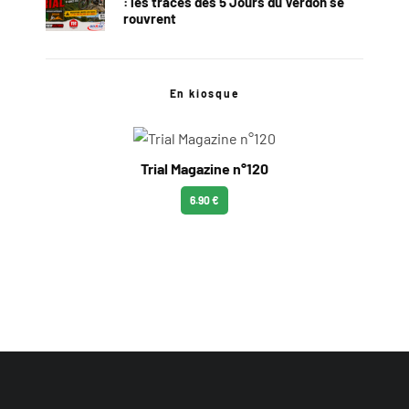
: les traces des 5 Jours du Verdon se
rouvrent
En kiosque
Trial Magazine n°120
6.90 €