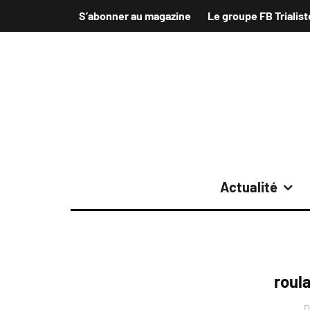
S’abonner au magazine
Le groupe FB Trialist
Actualité
roul
D