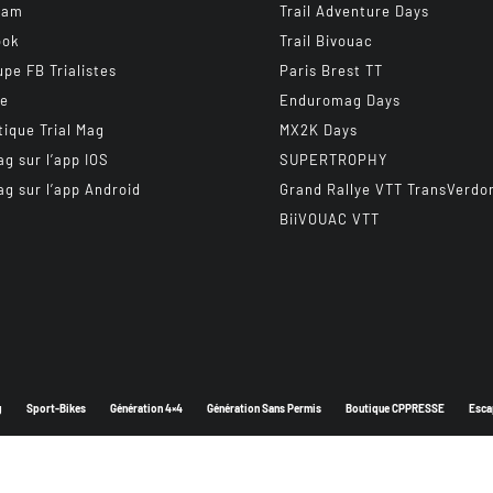
ram
Trail Adventure Days
ook
Trail Bivouac
upe FB Trialistes
Paris Brest TT
be
Enduromag Days
tique Trial Mag
MX2K Days
ag sur l’app IOS
SUPERTROPHY
ag sur l’app Android
Grand Rallye VTT TransVerdo
BiiVOUAC VTT
g
Sport-Bikes
Génération 4×4
Génération Sans Permis
Boutique CPPRESSE
Esca
Depuis 2003 - Un magazine du
Groupe CPPRESSE