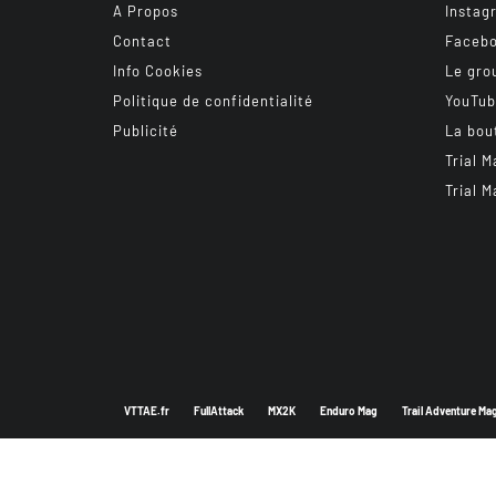
A Propos
Instag
Contact
Faceb
Info Cookies
Le gro
Politique de confidentialité
YouTu
Publicité
La bou
Trial M
Trial M
VTTAE.fr
FullAttack
MX2K
Enduro Mag
Trail Adventure Ma