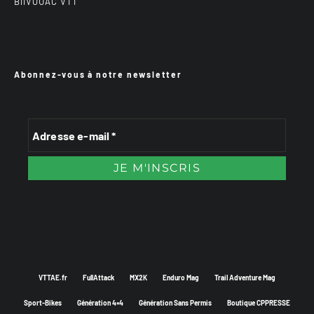
BiiVOUAC VTT
Abonnez-vous à notre newsletter
VTTAE.fr
FullAttack
MX2K
Enduro Mag
Trail Adventure Mag
Sport-Bikes
Génération 4×4
Génération Sans Permis
Boutique CPPRESSE