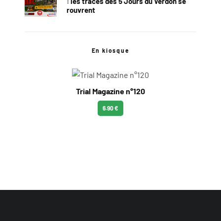
: les traces des 5 Jours du Verdon se
rouvrent
En kiosque
Trial Magazine n°120
6.90 €