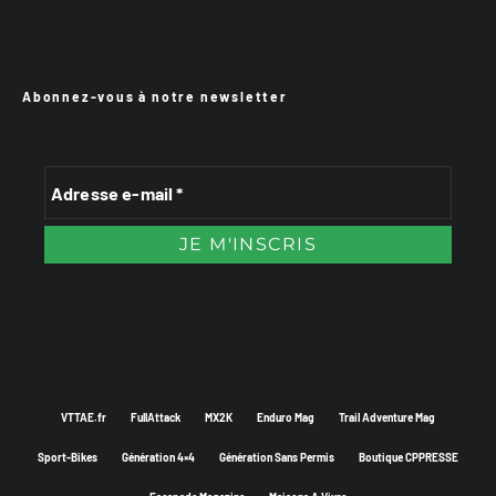
Abonnez-vous à notre newsletter
VTTAE.fr
FullAttack
MX2K
Enduro Mag
Trail Adventure Mag
Sport-Bikes
Génération 4×4
Génération Sans Permis
Boutique CPPRESSE