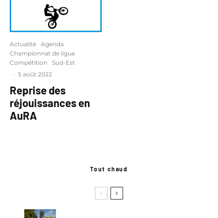
Actualité
Agenda
Championnat de ligue
Compétition
Sud-Est
·
5 août 2022
Reprise des
réjouissances en
AuRA
Tout chaud