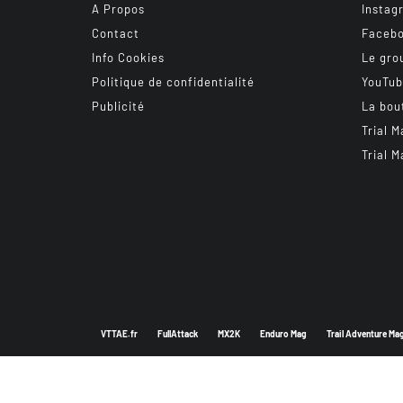
A Propos
Instag
Contact
Faceb
Info Cookies
Le gro
Politique de confidentialité
YouTu
Publicité
La bou
Trial M
Trial M
VTTAE.fr
FullAttack
MX2K
Enduro Mag
Trail Adventure Ma