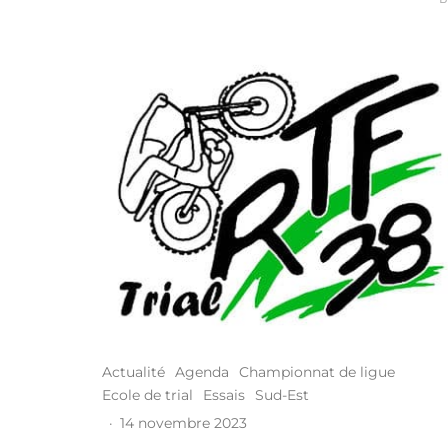
Actualité
Agenda
Championnat de ligue
Ecole de trial
Essais
Sud-Est
·
14 novembre 2023