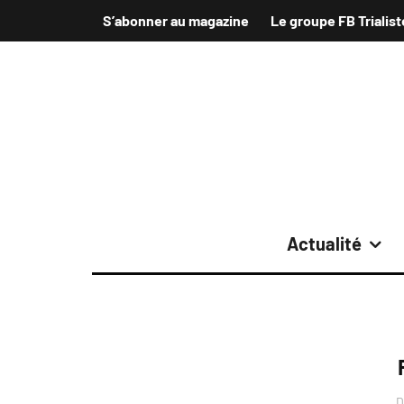
S’abonner au magazine
Le groupe FB Trialist
Actualité
D