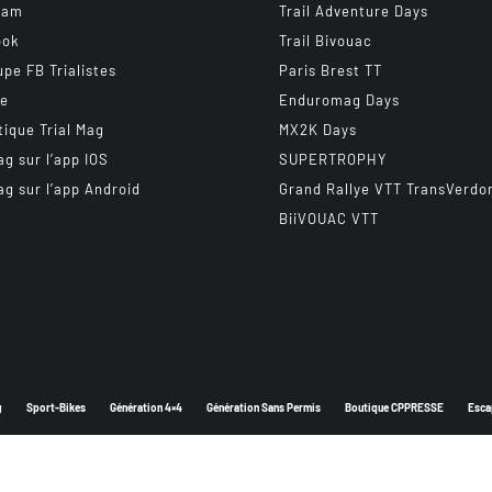
ram
Trail Adventure Days
ook
Trail Bivouac
upe FB Trialistes
Paris Brest TT
be
Enduromag Days
tique Trial Mag
MX2K Days
ag sur l’app IOS
SUPERTROPHY
ag sur l’app Android
Grand Rallye VTT TransVerdo
BiiVOUAC VTT
g
Sport-Bikes
Génération 4×4
Génération Sans Permis
Boutique CPPRESSE
Esca
Depuis 2003 - Un magazine du
Groupe CPPRESSE