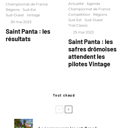
Actualité
Agenda
Championnat de France
Championnat de France
Régions
Sud-Est
Compétition
Régions
Sud-Ouest
Vintage
Sud-Est
Sud-Ouest
·
30 mai 2023
Trial Classic
Saint Panta : les
·
25 mai 2023
résultats
Saint Panta : les
safres drômoises
attendent les
pilotes Vintage
Tout chaud