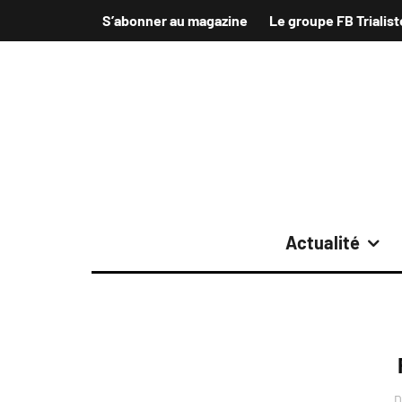
S’abonner au magazine
Le groupe FB Trialist
Actualité
D