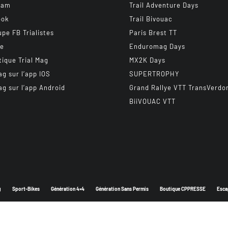
ram
Trail Adventure Days
ook
Trail Bivouac
upe FB Trialistes
Paris Brest TT
be
Enduromag Days
tique Trial Mag
MX2K Days
ag sur l’app IOS
SUPERTROPHY
ag sur l’app Android
Grand Rallye VTT TransVerdo
BiiVOUAC VTT
g
Sport-Bikes
Génération 4×4
Génération Sans Permis
Boutique CPPRESSE
Esca
Depuis 2003 - Un magazine du
Groupe CPPRESSE