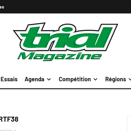
es
Essais
Agenda
Compétition
Régions
RTF38
ernier