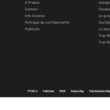
A Propos
Instag
Contact
Faceb
Info Cookies
Le gro
Politique de confidentialité
YouTu
Publicité
La bou
Trial M
Trial M
VTTAE.fr
FullAttack
MX2K
Enduro Mag
Trail Adventure Ma