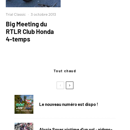
Trial Classic
·
3 octobre 2013
Big Meeting du
RTLR Club Honda
4-temps
Tout chaud
Le nouveau numéro est dispo !
Alycia Soyer victime d’un vol : aidons-