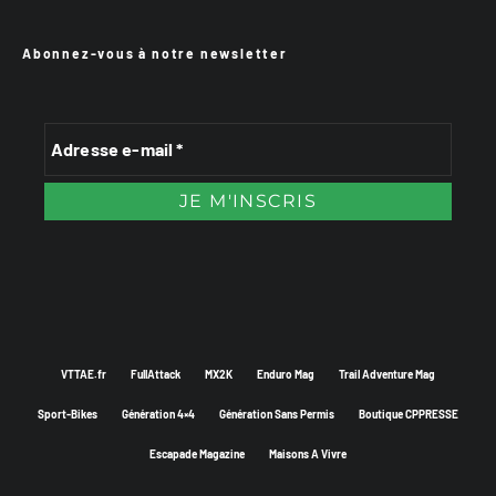
Abonnez-vous à notre newsletter
VTTAE.fr
FullAttack
MX2K
Enduro Mag
Trail Adventure Mag
Sport-Bikes
Génération 4×4
Génération Sans Permis
Boutique CPPRESSE
Escapade Magazine
Maisons A Vivre