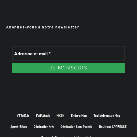
Abonnez-vous à notre newsletter
VTTAE.fr
FullAttack
MX2K
Enduro Mag
Trail Adventure Mag
Sport-Bikes
Génération 4×4
Génération Sans Permis
Boutique CPPRESSE