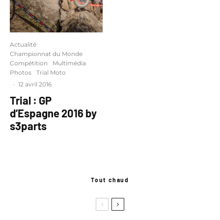
Actualité
Championnat du Monde
Compétition
Multimédia
Photos
Trial Moto
·
12 avril 2016
Trial : GP
d’Espagne 2016 by
s3parts
Tout chaud