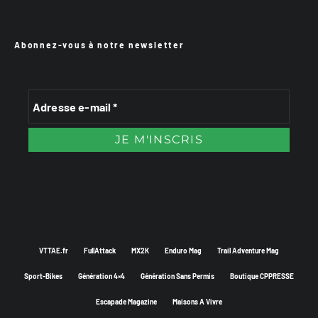
Abonnez-vous à notre newsletter
VTTAE.fr
FullAttack
MX2K
Enduro Mag
Trail Adventure Mag
Sport-Bikes
Génération 4×4
Génération Sans Permis
Boutique CPPRESSE
Escapade Magazine
Maisons A Vivre