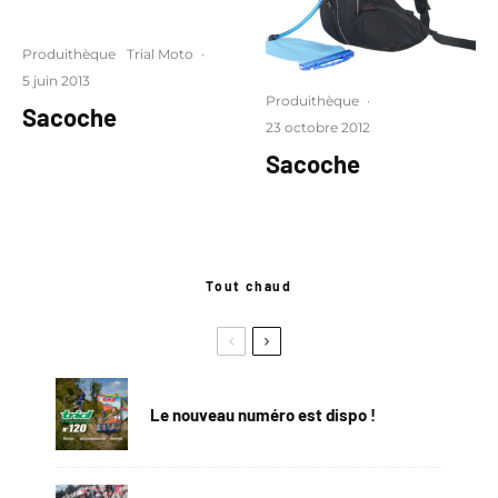
Produithèque
Trial Moto
·
5 juin 2013
Produithèque
·
Sacoche
23 octobre 2012
Sacoche
Tout chaud
Le nouveau numéro est dispo !