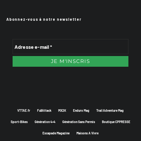
Abonnez-vous à notre newsletter
VTTAE.fr
FullAttack
MX2K
Enduro Mag
Trail Adventure Mag
Sport-Bikes
Génération 4×4
Génération Sans Permis
Boutique CPPRESSE
Escapade Magazine
Maisons A Vivre