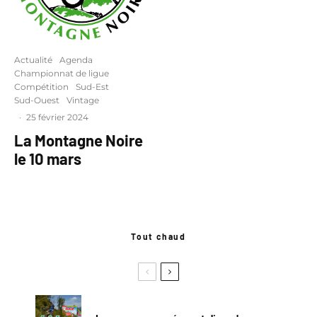
Actualité
Agenda
Championnat de ligue
Compétition
Sud-Est
Sud-Ouest
Vintage
·
25 février 2024
La Montagne Noire
le 10 mars
Tout chaud