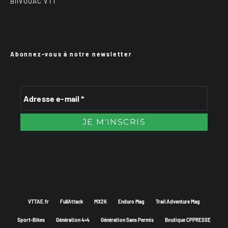
BiiVOUAC VTT
Abonnez-vous à notre newsletter
VTTAE.fr
FullAttack
MX2K
Enduro Mag
Trail Adventure Mag
Sport-Bikes
Génération 4×4
Génération Sans Permis
Boutique CPPRESSE