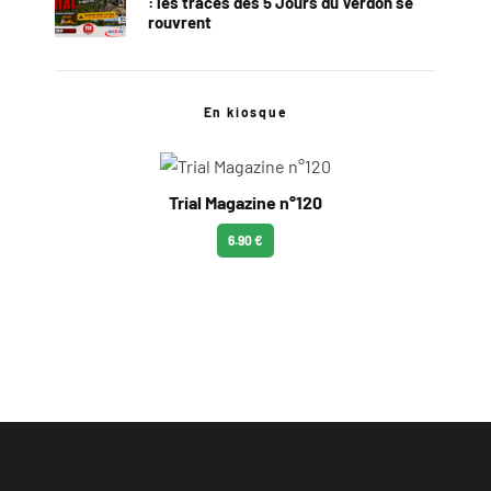
: les traces des 5 Jours du Verdon se
rouvrent
En kiosque
Trial Magazine n°120
6.90 €