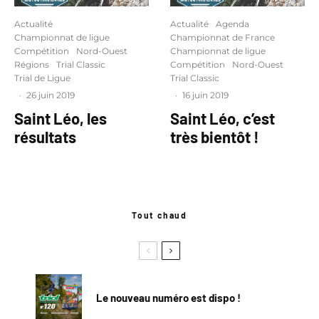
Actualité
Actualité
Agenda
Championnat de ligue
Championnat de France
Compétition
Nord-Ouest
Championnat de ligue
Régions
Trial Classic
Compétition
Nord-Ouest
Trial de Ligue
Trial Classic
·
26 juin 2019
·
16 juin 2019
Saint Léo, les
Saint Léo, c’est
résultats
très bientôt !
Tout chaud
Le nouveau numéro est dispo !