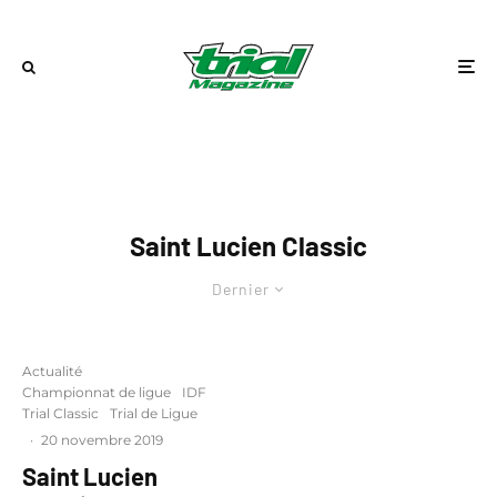
Saint Lucien Classic
Dernier
Actualité
Championnat de ligue
IDF
Trial Classic
Trial de Ligue
·
20 novembre 2019
Saint Lucien