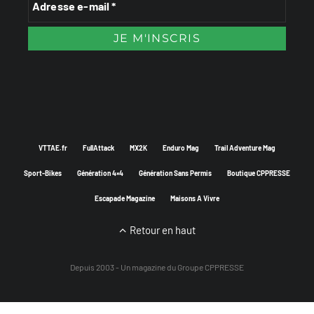
VTTAE.fr
FullAttack
MX2K
Enduro Mag
Trail Adventure Mag
Sport-Bikes
Génération 4×4
Génération Sans Permis
Boutique CPPRESSE
Escapade Magazine
Maisons A Vivre
Retour en haut
Depuis 2003 - Un magazine du
Groupe CPPRESSE