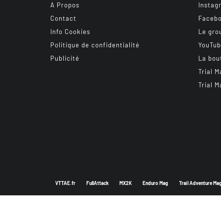
A Propos
Instag
Contact
Faceb
Info Cookies
Le gro
Politique de confidentialité
YouTu
Publicité
La bou
Trial M
Trial M
VTTAE.fr
FullAttack
MX2K
Enduro Mag
Trail Adventure Ma