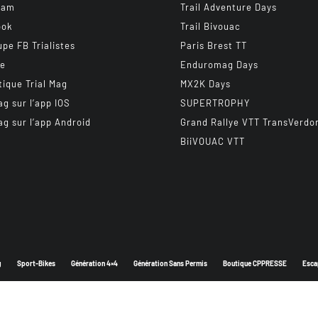
ram
Trail Adventure Days
ook
Trail Bivouac
upe FB Trialistes
Paris Brest TT
be
Enduromag Days
tique Trial Mag
MX2K Days
ag sur l’app IOS
SUPERTROPHY
ag sur l’app Android
Grand Rallye VTT TransVerdo
BiiVOUAC VTT
g
Sport-Bikes
Génération 4×4
Génération Sans Permis
Boutique CPPRESSE
Esca
Depuis 2003 - Un magazine du
Groupe CPPRESSE