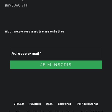
BiiVOUAC VTT
Abonnez-vous à notre newsletter
VTTAE.fr
FullAttack
MX2K
Enduro Mag
Trail Adventure Mag