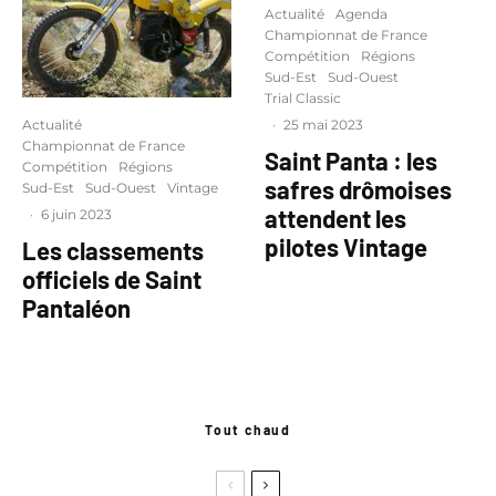
Actualité
Agenda
Championnat de France
Compétition
Régions
Sud-Est
Sud-Ouest
Trial Classic
Actualité
·
25 mai 2023
Championnat de France
Saint Panta : les
Compétition
Régions
safres drômoises
Sud-Est
Sud-Ouest
Vintage
attendent les
·
6 juin 2023
pilotes Vintage
Les classements
officiels de Saint
Pantaléon
Tout chaud