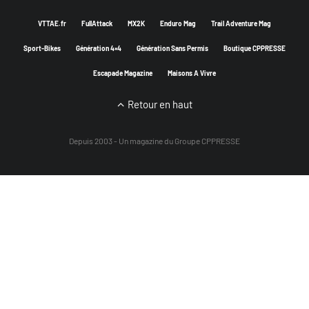
VTTAE.fr
FullAttack
MX2K
Enduro Mag
Trail Adventure Mag
Sport-Bikes
Génération 4×4
Génération Sans Permis
Boutique CPPRESSE
Escapade Magazine
Maisons A Vivre
Retour en haut
Depuis 2003 - Un magazine du
Groupe CPPRESSE