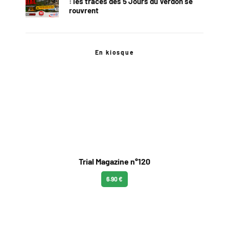
: les traces des 5 Jours du Verdon se
rouvrent
En kiosque
Trial Magazine n°120
6.90 €