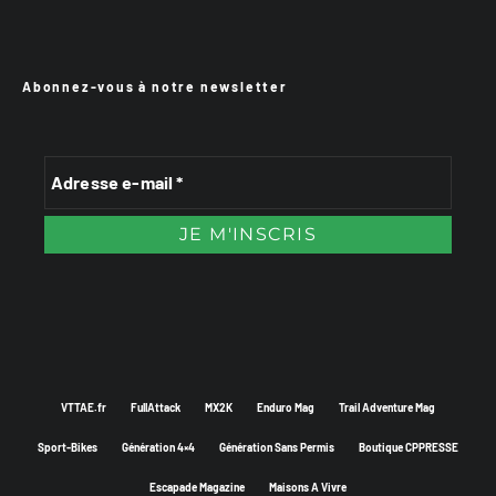
Abonnez-vous à notre newsletter
VTTAE.fr
FullAttack
MX2K
Enduro Mag
Trail Adventure Mag
Sport-Bikes
Génération 4×4
Génération Sans Permis
Boutique CPPRESSE
Escapade Magazine
Maisons A Vivre