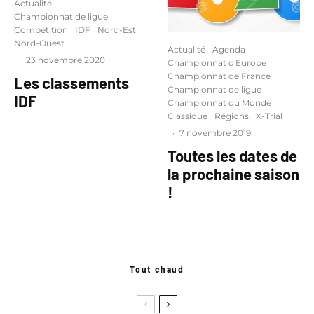
Actualité
Championnat de ligue
Compétition
IDF
Nord-Est
Nord-Ouest
Actualité
Agenda
·
23 novembre 2020
Championnat d'Europe
Championnat de France
Les classements
Championnat de ligue
IDF
Championnat du Monde
Classique
Régions
X-Trial
·
7 novembre 2019
Toutes les dates de
la prochaine saison
!
Tout chaud