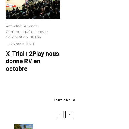
Actualité
Agenda
Communiqué de presse
Compétition
X-Trial
·
26 mars 2020
X-Trial : 2Play nous
donne RV en
octobre
Tout chaud