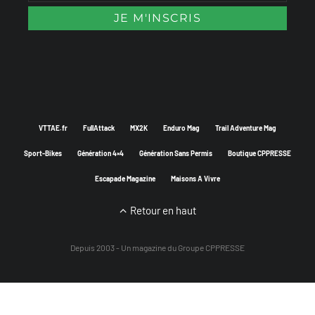
VTTAE.fr
FullAttack
MX2K
Enduro Mag
Trail Adventure Mag
Sport-Bikes
Génération 4×4
Génération Sans Permis
Boutique CPPRESSE
Escapade Magazine
Maisons A Vivre
Retour en haut
Depuis 2003 - Un magazine du
Groupe CPPRESSE