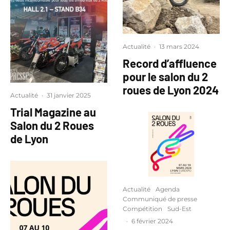
Actualité
·
13 mars 2024
Record d’affluence
pour le salon du 2
roues de Lyon 2024
Actualité
·
31 janvier 2025
Trial Magazine au
Salon du 2 Roues
de Lyon
Actualité
Agenda
Communiqué de presse
Compétition
Sud-Est
·
6 février 2024