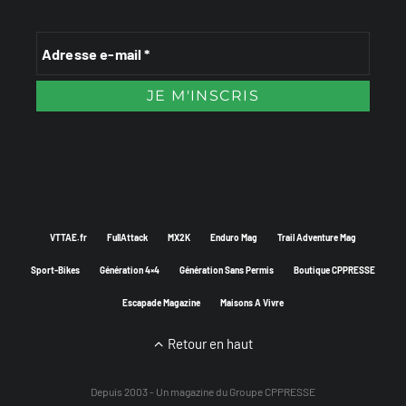
VTTAE.fr
FullAttack
MX2K
Enduro Mag
Trail Adventure Mag
Sport-Bikes
Génération 4×4
Génération Sans Permis
Boutique CPPRESSE
Escapade Magazine
Maisons A Vivre
Retour en haut
Depuis 2003 - Un magazine du
Groupe CPPRESSE