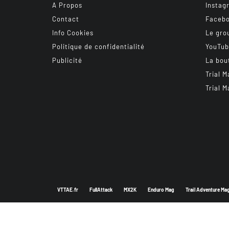
A Propos
Instag
Contact
Faceb
Info Cookies
Le gro
Politique de confidentialité
YouTu
Publicité
La bou
Trial M
Trial M
VTTAE.fr
FullAttack
MX2K
Enduro Mag
Trail Adventure Ma