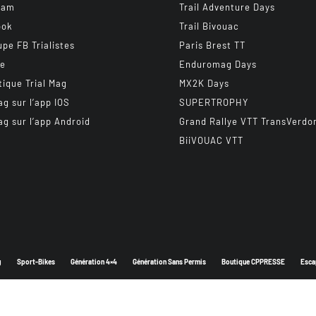
ram
Trail Adventure Days
ook
Trail Bivouac
upe FB Trialistes
Paris Brest TT
be
Enduromag Days
tique Trial Mag
MX2K Days
ag sur l’app IOS
SUPERTROPHY
ag sur l’app Android
Grand Rallye VTT TransVerdo
BiiVOUAC VTT
g
Sport-Bikes
Génération 4×4
Génération Sans Permis
Boutique CPPRESSE
Esca
Depuis 2003 - Un magazine du
Groupe CPPRESSE