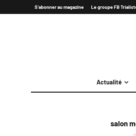
S’abonner au magazine
Le groupe FB Trialist
Actualité
salon m
D