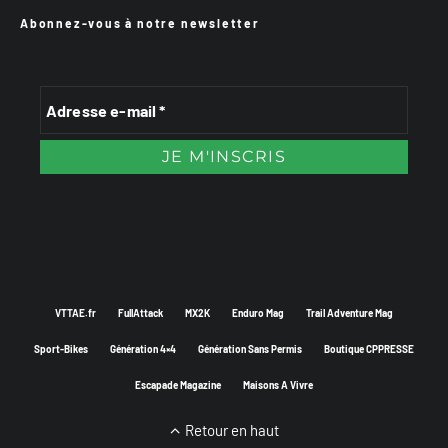
Abonnez-vous à notre newsletter
VTTAE.fr
FullAttack
MX2K
Enduro Mag
Trail Adventure Mag
Sport-Bikes
Génération 4×4
Génération Sans Permis
Boutique CPPRESSE
Escapade Magazine
Maisons A Vivre
Retour en haut