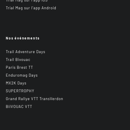
Trial Mag sur l’app IOS
Trial Mag sur l’app Android
Nos événements
Trail Adventure Days
Trail Bivouac
Paris Brest TT
Enduromag Days
MX2K Days
SUPERTROPHY
Grand Rallye VTT TransVerdon
BiiVOUAC VTT