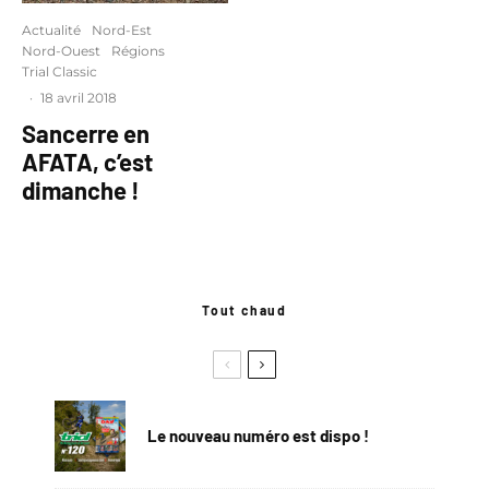
Actualité
Nord-Est
Nord-Ouest
Régions
Trial Classic
·
18 avril 2018
Sancerre en
AFATA, c’est
dimanche !
Tout chaud
Le nouveau numéro est dispo !