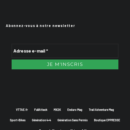
Abonnez-vous à notre newsletter
VTTAE.fr
FullAttack
MX2K
Enduro Mag
Trail Adventure Mag
Sport-Bikes
Génération 4×4
Génération Sans Permis
Boutique CPPRESSE