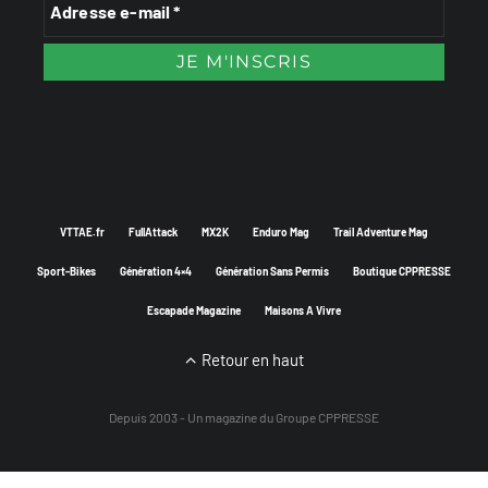
VTTAE.fr
FullAttack
MX2K
Enduro Mag
Trail Adventure Mag
Sport-Bikes
Génération 4×4
Génération Sans Permis
Boutique CPPRESSE
Escapade Magazine
Maisons A Vivre
Retour en haut
Depuis 2003 - Un magazine du
Groupe CPPRESSE