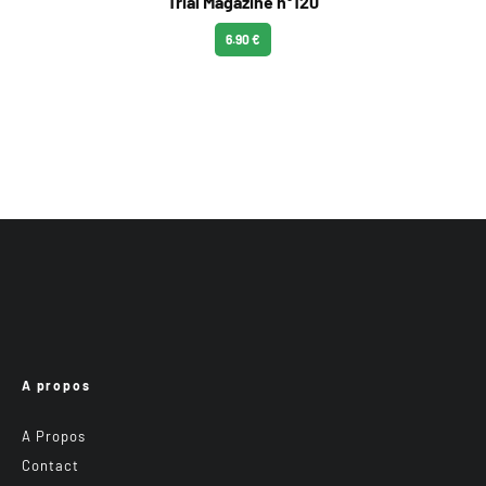
Trial Magazine n°120
6.90 €
A propos
A Propos
Contact