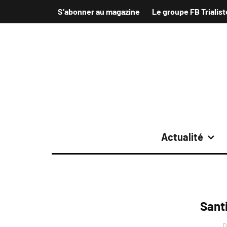
S’abonner au magazine
Le groupe FB Trialist
Actualité
Sant
D