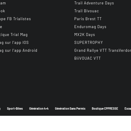
ram
Trail Adventure Days
ook
Trail Bivouac
upe FB Trialistes
Paris Brest TT
be
Enduromag Days
tique Trial Mag
MX2K Days
ag sur l’app IOS
SUPERTROPHY
ag sur l’app Android
Grand Rallye VTT TransVerdo
BiiVOUAC VTT
g
Sport-Bikes
Génération 4×4
Génération Sans Permis
Boutique CPPRESSE
Esca
Depuis 2003 - Un magazine du
Groupe CPPRESSE