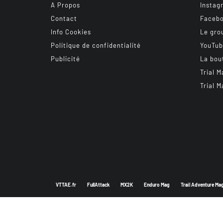
A Propos
Instag
Contact
Faceb
Info Cookies
Le gro
Politique de confidentialité
YouTu
Publicité
La bou
Trial M
Trial M
VTTAE.fr
FullAttack
MX2K
Enduro Mag
Trail Adventure Ma