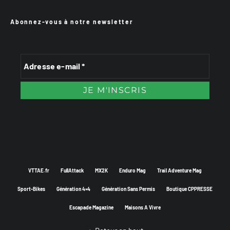
Abonnez-vous à notre newsletter
VTTAE.fr
FullAttack
MX2K
Enduro Mag
Trail Adventure Mag
Sport-Bikes
Génération 4×4
Génération Sans Permis
Boutique CPPRESSE
Escapade Magazine
Maisons A Vivre