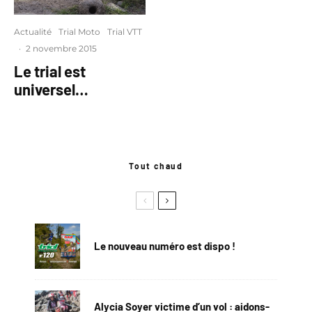
Actualité
Trial Moto
Trial VTT
·
2 novembre 2015
Le trial est
universel…
Tout chaud
Le nouveau numéro est dispo !
Alycia Soyer victime d’un vol : aidons-