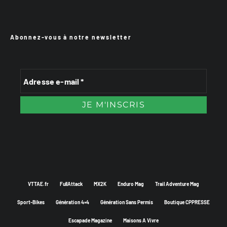
Abonnez-vous à notre newsletter
VTTAE.fr
FullAttack
MX2K
Enduro Mag
Trail Adventure Mag
Sport-Bikes
Génération 4×4
Génération Sans Permis
Boutique CPPRESSE
Escapade Magazine
Maisons A Vivre