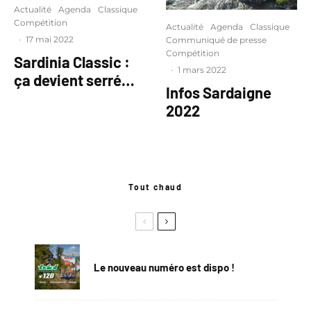
Actualité
Agenda
Classique
Compétition
Actualité
Agenda
Classique
·
17 mai 2022
Communiqué de presse
Compétition
Sardinia Classic :
·
1 mars 2022
ça devient serré…
Infos Sardaigne
2022
Tout chaud
Le nouveau numéro est dispo !