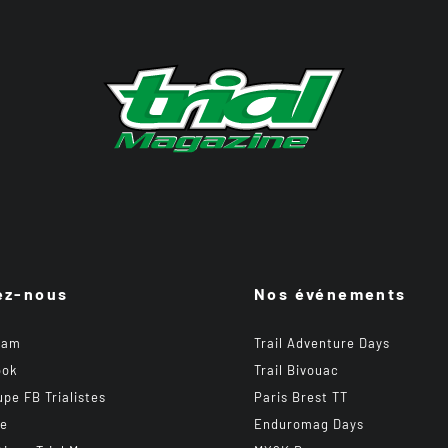
ez-nous
Nos événements
ram
Trail Adventure Days
ook
Trail Bivouac
upe FB Trialistes
Paris Brest TT
be
Enduromag Days