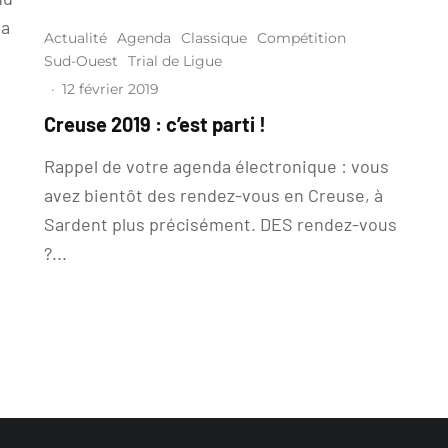
la
Actualité
Agenda
Classique
Compétition
Sud-Ouest
Trial de Ligue
·
12 février 2019
Creuse 2019 : c’est parti !
Rappel de votre agenda électronique : vous
avez bientôt des rendez-vous en Creuse, à
Sardent plus précisément. DES rendez-vous
?...