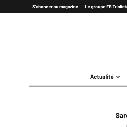
S’abonner au magazine
Le groupe FB Trialist
Actualité
Sar
D