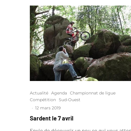
Actualité
Agenda
Championnat de ligue
Compétition
Sud-Ouest
·
12 mars 2019
Sardent le 7 avril
Envie de découvrir un peu ce qui vous atte