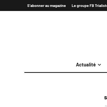
S’abonner au magazine
Le groupe FB Trialist
Actualité
s
D