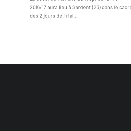
2016/17 aura lieu à Sardent (23) dans le cadr
des 2 jours de Trial...