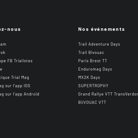
ez-nous
Nos événements
ram
Trail Adventure Days
ook
Trail Bivouac
upe FB Trialistes
Paris Brest TT
be
Enduromag Days
tique Trial Mag
MX2K Days
ag sur l’app IOS
SUPERTROPHY
ag sur l’app Android
Grand Rallye VTT TransVerdo
BiiVOUAC VTT