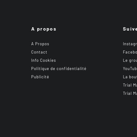
A propos
Suiv
A Propos
Instag
Contact
Faceb
Info Cookies
Le gro
Politique de confidentialité
YouTu
Publicité
La bou
Trial M
Trial M