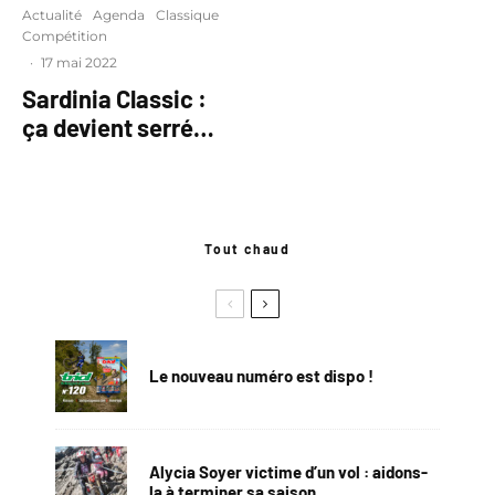
Actualité
Agenda
Classique
Compétition
·
17 mai 2022
Sardinia Classic :
ça devient serré…
Tout chaud
Le nouveau numéro est dispo !
Alycia Soyer victime d’un vol : aidons-
la à terminer sa saison