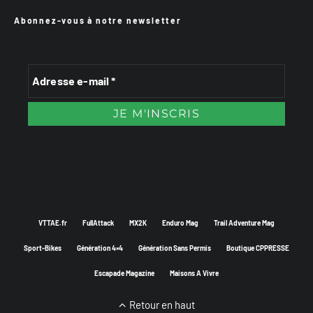
Abonnez-vous à notre newsletter
VTTAE.fr
FullAttack
MX2K
Enduro Mag
Trail Adventure Mag
Sport-Bikes
Génération 4×4
Génération Sans Permis
Boutique CPPRESSE
Escapade Magazine
Maisons A Vivre
Retour en haut