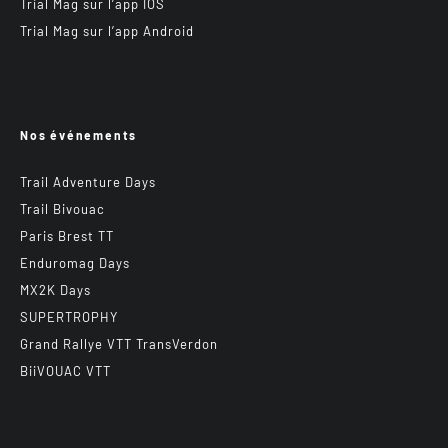
Trial Mag sur l’app IOS
Trial Mag sur l’app Android
Nos événements
Trail Adventure Days
Trail Bivouac
Paris Brest TT
Enduromag Days
MX2K Days
SUPERTROPHY
Grand Rallye VTT TransVerdon
BiiVOUAC VTT