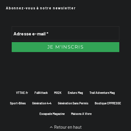
Abonnez-vous à notre newsletter
VTTAE.fr
FullAttack
MX2K
Enduro Mag
Trail Adventure Mag
Sport-Bikes
Génération 4×4
Génération Sans Permis
Boutique CPPRESSE
Escapade Magazine
Maisons A Vivre
Retour en haut