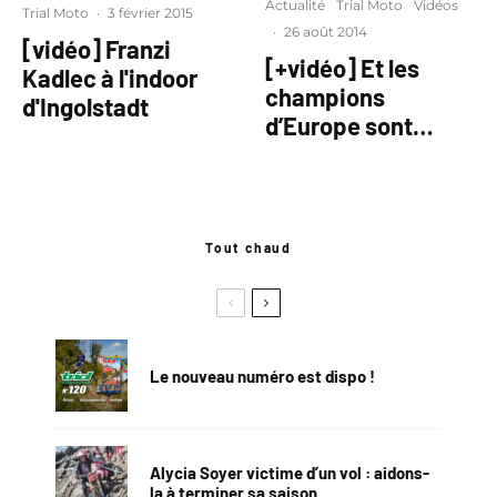
Actualité
Trial Moto
Vidéos
Trial Moto
·
3 février 2015
·
26 août 2014
[vidéo] Franzi
[+vidéo] Et les
Kadlec à l'indoor
champions
d'Ingolstadt
d’Europe sont…
Tout chaud
Le nouveau numéro est dispo !
Alycia Soyer victime d’un vol : aidons-
la à terminer sa saison