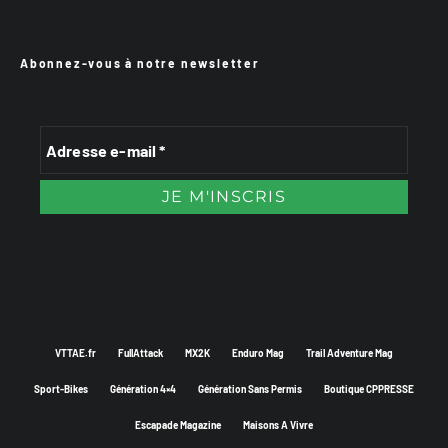
Abonnez-vous à notre newsletter
VTTAE.fr
FullAttack
MX2K
Enduro Mag
Trail Adventure Mag
Sport-Bikes
Génération 4×4
Génération Sans Permis
Boutique CPPRESSE
Escapade Magazine
Maisons A Vivre