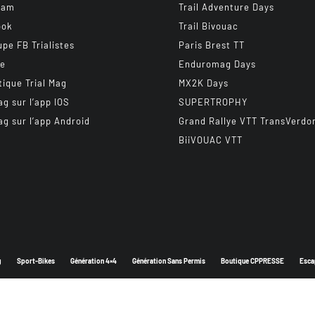
ram
Trail Adventure Days
ook
Trail Bivouac
upe FB Trialistes
Paris Brest TT
be
Enduromag Days
tique Trial Mag
MX2K Days
ag sur l’app IOS
SUPERTROPHY
ag sur l’app Android
Grand Rallye VTT TransVerdo
BiiVOUAC VTT
g
Sport-Bikes
Génération 4×4
Génération Sans Permis
Boutique CPPRESSE
Esca
Depuis 2003 - Un magazine du
Groupe CPPRESSE