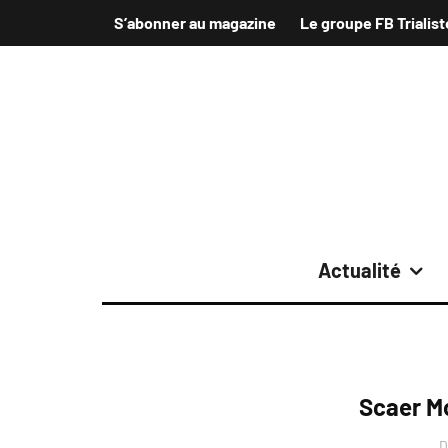
S’abonner au magazine
Le groupe FB Trialist
Actualité
Scaer M
D