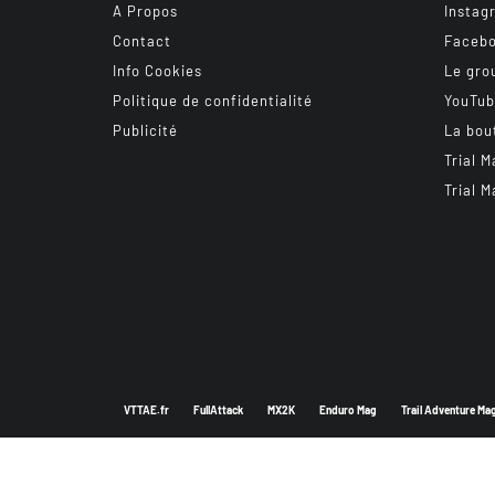
A Propos
Instag
Contact
Faceb
Info Cookies
Le gro
Politique de confidentialité
YouTu
Publicité
La bou
Trial M
Trial M
VTTAE.fr
FullAttack
MX2K
Enduro Mag
Trail Adventure Ma