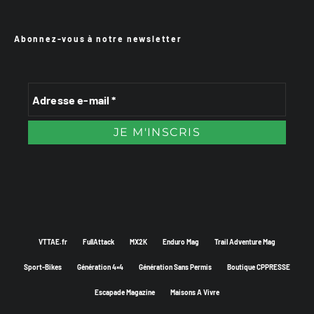
Abonnez-vous à notre newsletter
VTTAE.fr
FullAttack
MX2K
Enduro Mag
Trail Adventure Mag
Sport-Bikes
Génération 4×4
Génération Sans Permis
Boutique CPPRESSE
Escapade Magazine
Maisons A Vivre