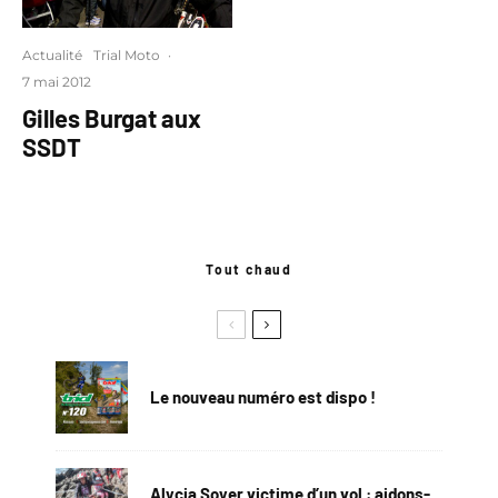
Actualité
Trial Moto
·
7 mai 2012
Gilles Burgat aux
SSDT
Tout chaud
Le nouveau numéro est dispo !
Alycia Soyer victime d’un vol : aidons-