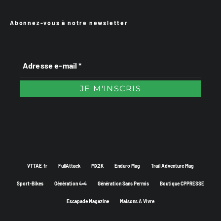
Abonnez-vous à notre newsletter
VTTAE.fr
FullAttack
MX2K
Enduro Mag
Trail Adventure Mag
Sport-Bikes
Génération 4×4
Génération Sans Permis
Boutique CPPRESSE
Escapade Magazine
Maisons A Vivre