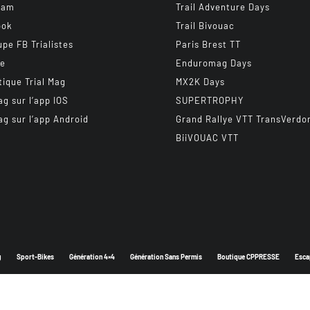
ram
Trail Adventure Days
ook
Trail Bivouac
upe FB Trialistes
Paris Brest TT
be
Enduromag Days
tique Trial Mag
MX2K Days
ag sur l’app IOS
SUPERTROPHY
ag sur l’app Android
Grand Rallye VTT TransVerdo
BiiVOUAC VTT
g
Sport-Bikes
Génération 4×4
Génération Sans Permis
Boutique CPPRESSE
Esca
Depuis 2003 - Un magazine du
Groupe CPPRESSE