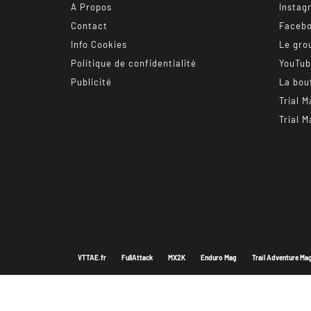
A Propos
Instag
Contact
Faceb
Info Cookies
Le gro
Politique de confidentialité
YouTu
Publicité
La bou
Trial M
Trial M
VTTAE.fr
FullAttack
MX2K
Enduro Mag
Trail Adventure Ma