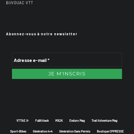
BiiVOUAC VTT
Abonnez-vous à notre newsletter
VTTAE.fr
FullAttack
MX2K
Enduro Mag
Trail Adventure Mag
Sport-Bikes
Génération 4×4
Génération Sans Permis
Boutique CPPRESSE