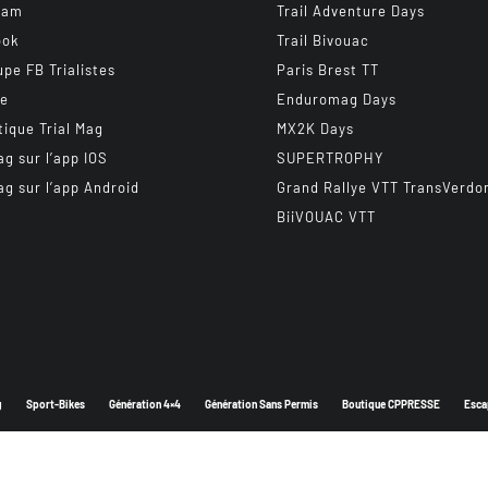
ram
Trail Adventure Days
ook
Trail Bivouac
upe FB Trialistes
Paris Brest TT
be
Enduromag Days
tique Trial Mag
MX2K Days
ag sur l’app IOS
SUPERTROPHY
ag sur l’app Android
Grand Rallye VTT TransVerdo
BiiVOUAC VTT
g
Sport-Bikes
Génération 4×4
Génération Sans Permis
Boutique CPPRESSE
Esca
Depuis 2003 - Un magazine du
Groupe CPPRESSE