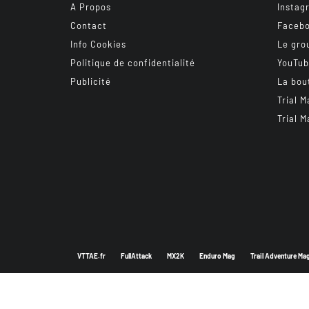
A Propos
Instag
Contact
Faceb
Info Cookies
Le gro
Politique de confidentialité
YouTu
Publicité
La bou
Trial M
Trial M
VTTAE.fr
FullAttack
MX2K
Enduro Mag
Trail Adventure Ma