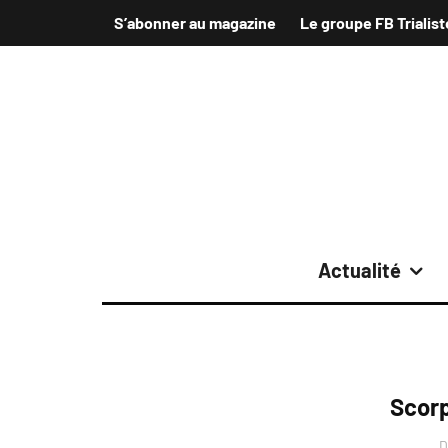
S’abonner au magazine
Le groupe FB Trialist
Actualité
Scorp
D