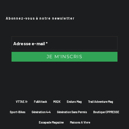
Abonnez-vous à notre newsletter
VTTAE.fr
FullAttack
MX2K
Enduro Mag
Trail Adventure Mag
Sport-Bikes
Génération 4×4
Génération Sans Permis
Boutique CPPRESSE
Escapade Magazine
Maisons A Vivre