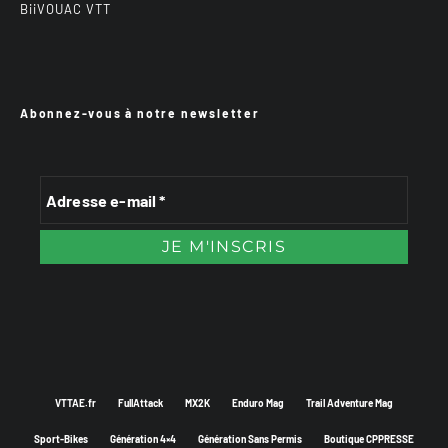
BiiVOUAC VTT
Abonnez-vous à notre newsletter
VTTAE.fr
FullAttack
MX2K
Enduro Mag
Trail Adventure Mag
Sport-Bikes
Génération 4×4
Génération Sans Permis
Boutique CPPRESSE