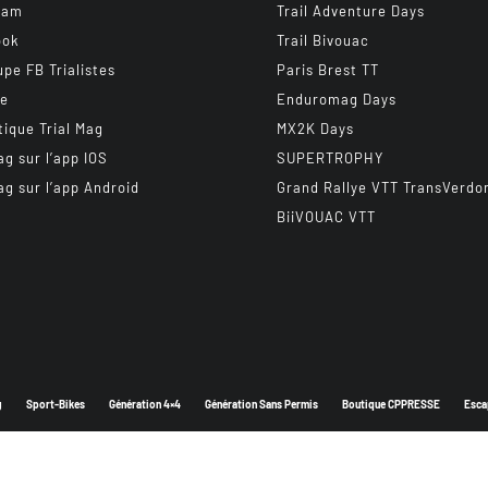
ram
Trail Adventure Days
ook
Trail Bivouac
upe FB Trialistes
Paris Brest TT
be
Enduromag Days
tique Trial Mag
MX2K Days
ag sur l’app IOS
SUPERTROPHY
ag sur l’app Android
Grand Rallye VTT TransVerdo
BiiVOUAC VTT
g
Sport-Bikes
Génération 4×4
Génération Sans Permis
Boutique CPPRESSE
Esca
Depuis 2003 - Un magazine du
Groupe CPPRESSE