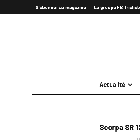
S’abonner au magazine
Le groupe FB Trialist
Actualité
Scorpa SR 1
D