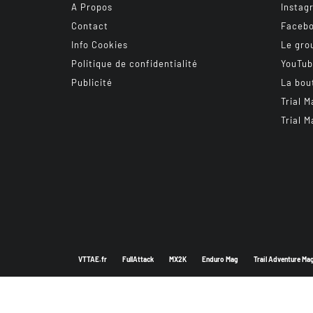
A Propos
Instag
Contact
Faceb
Info Cookies
Le gro
Politique de confidentialité
YouTu
Publicité
La bou
Trial M
Trial M
VTTAE.fr
FullAttack
MX2K
Enduro Mag
Trail Adventure Ma